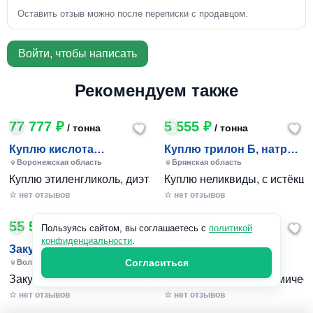
Оставить отзыв можно после переписки с продавцом.
Войти, чтобы написать
Рекомендуем также
77 777 ₽
5 555 ₽
/ тонна
/ тонна
Куплю кислота
Куплю трилон Б, натр
ортофосфорная,
едкий, белила бц-ом,
Воронежская область
Брянская область
борная, оэдф, нтф
лимонка
Куплю этиленгликоль, диэтаноламин, глицерин, бура техн
Куплю неликвиды, с истёкши
☆ нет отзывов
☆ нет отзывов
55 555 ₽
5 555 ₽
/ тонна
/ тонна
Пользуясь сайтом, вы соглашаетесь с
политикой
конфиденциальности
.
Закупка лежалого,
Куплю
неликвидного
Согласиться
оксиэтилидендифосфон
Волгоградская область
Московская область
химического сырья
овая кислота (оэдф),
Закупаем. На Вашем складе лежит химическое сырьё, пром
Закупаем лежалое химическо
бор
☆ нет отзывов
☆ нет отзывов