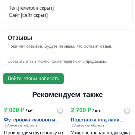
Тел.[телефон скрыт]
Сайт [сайт скрыт]
Отзывы
Пока нет отзывов. Будьте первым, кто оставит отзыв.
Оставить отзыв можно после переписки с продавцом.
Войти, чтобы написать
Рекомендуем также
7 000 ₽
2 700 ₽
/ м²
/ шт
Футеровка кузовов и
Подставка под лапу
транспортёров
манипулятора
Амурская область
Амурская область
Производим футеровку из сверхмолекулярного полиэтилен
Универсальная подкладка по