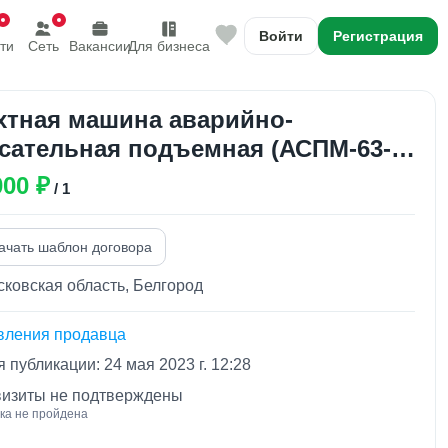
Войти
Регистрация
ти
Сеть
Вакансии
Для бизнеса
тная машина аварийно-
сательная подъемная (АСПМ-63-
0Д)
000 ₽
/ 1
ачать шаблон договора
ковская область, Белгород
вления продавца
 публикации: 24 мая 2023 г. 12:28
визиты не подтверждены
ка не пройдена