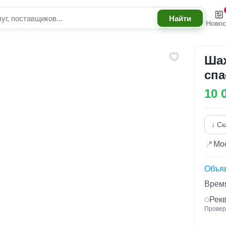
Новос
Шах
спа
130
10 
↓ Ск
📍
Мос
Объя
Время
Рек
Провер