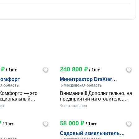
 ₽
240 800 ₽
/ 1шт
/ 1шт
комфорт
Минитрактор DraXter
СМГ-101 комфорт
я область
Московская область
Комфорт» — это
Внимание!!! Дополнительно, на
кциональный
предприятии изготовителе,
 минитрактор
указанные комплектации могут
ов
☆ нет отзывов
го производства,
оборудоваться гидроприводом:
анный для
Тип гидропривода
ичного ухода за
Комплектация Стоимость
₽
58 000 ₽
/ 1шт
/ 1шт
бными участками,
Гидропривод управление
 фермерскими
передней и задней навесками
Садовый измельчитель
ми. Модель сочетает
(для стандарт, стандарт+,