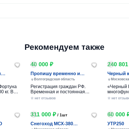
Рекомендуем также
40 000 ₽
240 801
и
Пропишу временно и
Черный 
постоянно в Волжском
Волгоградская область
Московска
Фортуна
Регистрация граждан РФ.
«Черный 
0 кг. В
Временная и постоянная
многофун
10 кг.
официально через мфц.
колесный
☆ нет отзывов
☆ нет отзыв
российско
разработ
круглогод
311 000 ₽
60 000 
/ 1шт
приусаде
садами и
O
Снегоход МСХ-380
УТР250
хозяйства