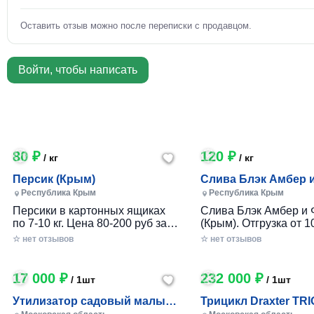
Оставить отзыв можно после переписки с продавцом.
Войти, чтобы написать
80 ₽
120 ₽
/ кг
/ кг
Персик (Крым)
Слива Блэк Амбер 
Фортуна (Крым)
Республика Крым
Республика Крым
Персики в картонных ящиках
Слива Блэк Амбер и 
по 7-10 кг. Цена 80-200 руб за 1
(Крым). Отгрузка от 10
кг в зависимости от размера и
картонном ящике по 7-
☆ нет отзывов
☆ нет отзывов
качества. Отгрузка от 100 кг.
17 000 ₽
232 000 ₽
/ 1шт
/ 1шт
Утилизатор садовый малый
Трицикл Draxter TRI