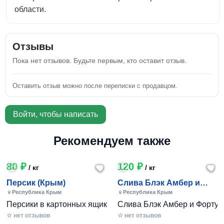
области.
Отзывы
Пока нет отзывов. Будьте первым, кто оставит отзыв.
Оставить отзыв можно после переписки с продавцом.
Войти, чтобы написать
Рекомендуем также
80 ₽
120 ₽
/ кг
/ кг
Персик (Крым)
Слива Блэк Амбер и
Фортуна (Крым)
Республика Крым
Республика Крым
Персики в картонных ящиках по 7-10 кг. Цена 80-200 руб за
Слива Блэк Амбер и Фортуна 
☆ нет отзывов
☆ нет отзывов