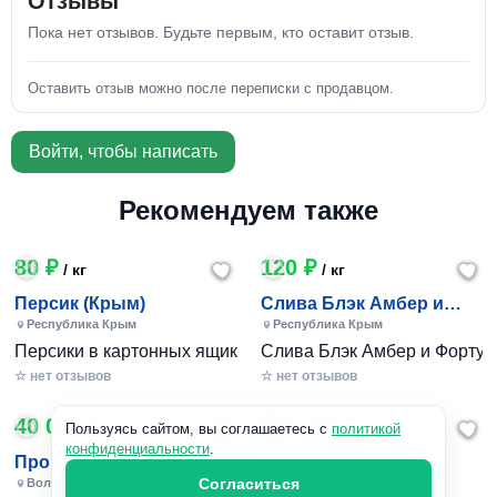
Отзывы
Пока нет отзывов. Будьте первым, кто оставит отзыв.
Оставить отзыв можно после переписки с продавцом.
Войти, чтобы написать
Рекомендуем также
80 ₽
120 ₽
/ кг
/ кг
Персик (Крым)
Слива Блэк Амбер и
Фортуна (Крым)
Республика Крым
Республика Крым
Персики в картонных ящиках по 7-10 кг. Цена 80-200 руб за
Слива Блэк Амбер и Фортуна 
☆ нет отзывов
☆ нет отзывов
40 000 ₽
240 801 ₽
/ 1шт
Пользуясь сайтом, вы соглашаетесь с
политикой
конфиденциальности
.
Пропишу временно и
Черный комфорт
постоянно в Волжском
Согласиться
Волгоградская область
Московская область