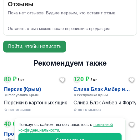
Отзывы
Пока нет отзывов. Будьте первым, кто оставит отзыв.
Оставить отзыв можно после переписки с продавцом.
Войти, чтобы написать
Рекомендуем также
80 ₽
120 ₽
/ кг
/ кг
Персик (Крым)
Слива Блэк Амбер и
Фортуна (Крым)
Республика Крым
Республика Крым
Персики в картонных ящиках по 7-10 кг. Цена 80-200 руб за
Слива Блэк Амбер и Фортуна 
☆ нет отзывов
☆ нет отзывов
40 000 ₽
240 801 ₽
/ 1шт
Пользуясь сайтом, вы соглашаетесь с
политикой
конфиденциальности
.
Пропишу временно и
Черный комфорт
Волгоградская область
Московская область