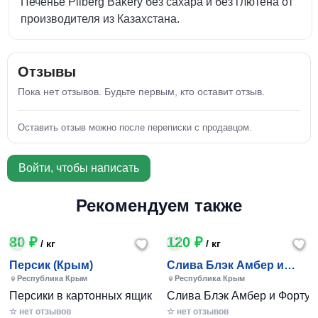
Печенье Pilberg Bakery без сахара и без глютена от
производителя из Казахстана.
Отзывы
Пока нет отзывов. Будьте первым, кто оставит отзыв.
Оставить отзыв можно после переписки с продавцом.
Войти, чтобы написать
Рекомендуем также
80 ₽
120 ₽
/ кг
/ кг
Персик (Крым)
Слива Блэк Амбер и
Фортуна (Крым)
Республика Крым
Республика Крым
Персики в картонных ящиках по 7-10 кг. Цена 80-200 руб за
Слива Блэк Амбер и Фортуна 
☆ нет отзывов
☆ нет отзывов