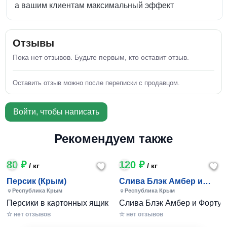
а вашим клиентам максимальный эффект
Отзывы
Пока нет отзывов. Будьте первым, кто оставит отзыв.
Оставить отзыв можно после переписки с продавцом.
Войти, чтобы написать
Рекомендуем также
80 ₽
120 ₽
/ кг
/ кг
Персик (Крым)
Слива Блэк Амбер и
Фортуна (Крым)
Республика Крым
Республика Крым
Персики в картонных ящиках по 7-10 кг. Цена 80-200 руб за
Слива Блэк Амбер и Фортуна 
☆ нет отзывов
☆ нет отзывов