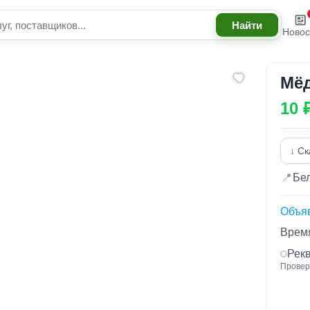
Новос
Мё
10 
↓ Ск
📍
Бе
Объя
Время
Рек
Провер