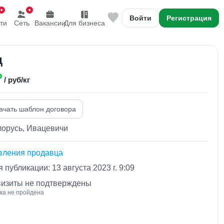
Войти
Регистрация
ти
Сеть
Вакансии
Для бизнеса
д
₽
/ руб/кг
ачать шаблон договора
лорусь, Ивацевичи
вления продавца
 публикации: 13 августа 2023 г. 9:09
визиты не подтверждены
ка не пройдена