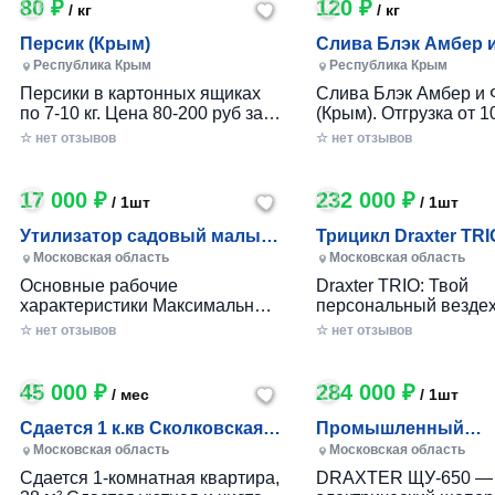
80 ₽
120 ₽
/ кг
/ кг
Персик (Крым)
Слива Блэк Амбер 
Фортуна (Крым)
Республика Крым
Республика Крым
Персики в картонных ящиках
Слива Блэк Амбер и 
по 7-10 кг. Цена 80-200 руб за 1
(Крым). Отгрузка от 10
кг в зависимости от размера и
картонном ящике по 7-
☆ нет отзывов
☆ нет отзывов
качества. Отгрузка от 100 кг.
17 000 ₽
232 000 ₽
/ 1шт
/ 1шт
Утилизатор садовый малый
Трицикл Draxter TRI
(УСМ)
Московская область
Московская область
Основные рабочие
Draxter TRIO: Твой
характеристики Максимальный
персональный вездех
размер переработки
приключений и развл
☆ нет отзывов
☆ нет отзывов
древесины, мм — 30 Заточка
Почему Draxter TRIO 
ножей — Зубчатая Материал
лучший выбор для
ножей — Сталь 65Г Габариты
развлечений? • Везд
45 000 ₽
284 000 ₽
/ мес
/ 1шт
Вес станка, кг — до 25 Длина
возможности: Проход
ножа, мм — 80 Размеры (дл х
которой ты мог только
Сдается 1 к.кв Сколковская 1
Промышленный
шир х выс), мм. — 360х360х680
Легко преодолевай п
Б, МО
измельчитель вето
Московская область
Московская область
Размер приемного окна, мм —
грязь, гравий и друг
DRAXTER УЩ-650, 2
Сдается 1-комнатная квартира,
DRAXTER ЩУ-650 —
100x50
поверхности. • Непо