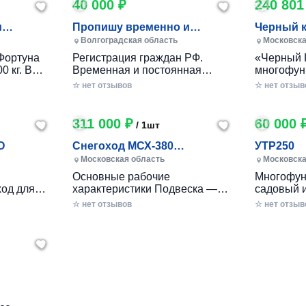
40 000 ₽
240 801
и
Пропишу временно и
Черный 
постоянно в Волжском
Волгоградская область
Московска
Фортуна
Регистрация граждан РФ.
«Черный 
0 кг. В
Временная и постоянная
многофун
10 кг.
официально через мфц.
колесный
☆ нет отзывов
☆ нет отзыв
российско
разработ
круглогод
311 000 ₽
60 000 
/ 1шт
приусаде
садами и
O
Снегоход МСХ-380
УТР250
хозяйства
(20л.с.-11А-РС, Вариатор,
Московская область
Московска
в себе ув
Long (П
Основные рабочие
Многофун
расширен
од для
характеристики Подвеска —
садовый 
элемента
ечений!
Катковая Максимальная
DRAXTER 
☆ нет отзывов
стильный
☆ нет отзыв
– твой
скорость, км/ч — до 56 Реверс
в себе фу
— С реверсом Тип двигателя
травоизме
еходные
— Бензиновый Мощность — 20
веткоизме
имость, о
л.с. Расход топлива, л/час —
предназн
 мечтать!
2.5 - 3 Объем топливного бака,
перерабо
есок,
л — 6.5 Трансмиссия —
отходов н
к
ие сложные
Вариатор «САФАРИ»
садах и о
2
вторимый
Габариты Длина базы, мм —
легко спр