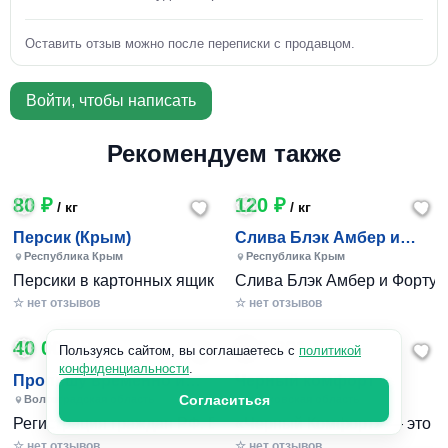
Оставить отзыв можно после переписки с продавцом.
Войти, чтобы написать
Рекомендуем также
80 ₽
120 ₽
/ кг
/ кг
Персик (Крым)
Слива Блэк Амбер и
Фортуна (Крым)
Республика Крым
Республика Крым
Персики в картонных ящиках по 7-10 кг. Цена 80-200 руб за
Слива Блэк Амбер и Фортуна 
☆ нет отзывов
☆ нет отзывов
40 000 ₽
240 801 ₽
/ 1шт
Пользуясь сайтом, вы соглашаетесь с
политикой
конфиденциальности
.
Пропишу временно и
Черный комфорт
постоянно в Волжском
Согласиться
Волгоградская область
Московская область
Регистрация граждан РФ. Временная и постоянная офици
«Черный Комфорт» — это мн
☆ нет отзывов
☆ нет отзывов