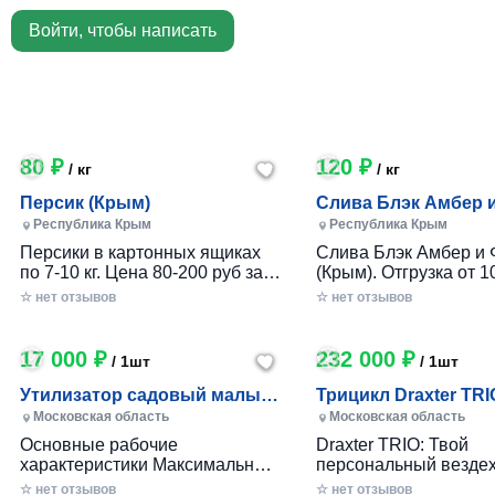
Войти, чтобы написать
80 ₽
120 ₽
/ кг
/ кг
Персик (Крым)
Слива Блэк Амбер 
Фортуна (Крым)
Республика Крым
Республика Крым
Персики в картонных ящиках
Слива Блэк Амбер и 
по 7-10 кг. Цена 80-200 руб за 1
(Крым). Отгрузка от 10
кг в зависимости от размера и
картонном ящике по 7-
☆ нет отзывов
☆ нет отзывов
качества. Отгрузка от 100 кг.
17 000 ₽
232 000 ₽
/ 1шт
/ 1шт
Утилизатор садовый малый
Трицикл Draxter TRI
(УСМ)
Московская область
Московская область
Основные рабочие
Draxter TRIO: Твой
характеристики Максимальный
персональный вездех
размер переработки
приключений и развл
☆ нет отзывов
☆ нет отзывов