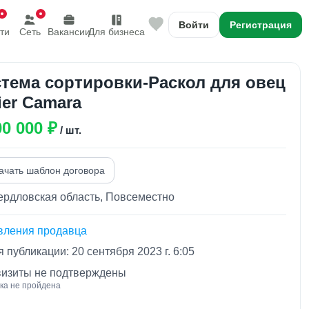
Войти
Регистрация
ти
Сеть
Вакансии
Для бизнеса
тема сортировки-Раскол для овец
ier Camara
00 000 ₽
/ шт.
ачать шаблон договора
ердловская область, Повсеместно
вления продавца
 публикации: 20 сентября 2023 г. 6:05
визиты не подтверждены
ка не пройдена