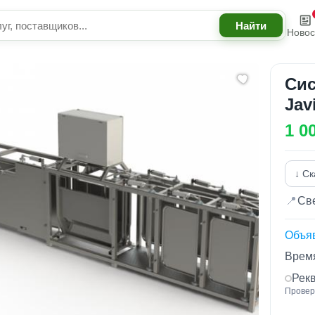
Новос
Сис
Jav
1 0
↓ Ск
📍
Св
Объя
Время
Рек
Провер