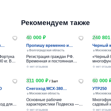
Рекомендуем также
40 000 ₽
240 801
и
Пропишу временно и
Черный 
постоянно в Волжском
Волгоградская область
Московска
Фортуна
Регистрация граждан РФ.
«Черный 
0 кг. В
Временная и постоянная
многофун
10 кг.
официально через мфц.
колесный
☆ нет отзывов
☆ нет отзыв
российско
разработ
круглогод
311 000 ₽
60 000 
/ 1шт
приусаде
садами и
O
Снегоход МСХ-380
УТР250
хозяйства
(20л.с.-11А-РС, Вариатор,
Московская область
Московска
в себе ув
Long (П
Основные рабочие
Многофун
расширен
од для
характеристики Подвеска —
садовый 
элемента
ечений!
Катковая Максимальная
DRAXTER 
☆ нет отзывов
стильный
☆ нет отзыв