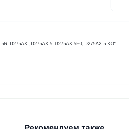
-5R, D275AX , D275AX-5, D275AX-5E0, D275AX-5-KO"
Рекомендуем также