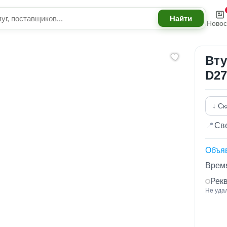
Новос
Вту
D27
↓ Ск
📍
Све
Объя
Время
Рек
Не уда