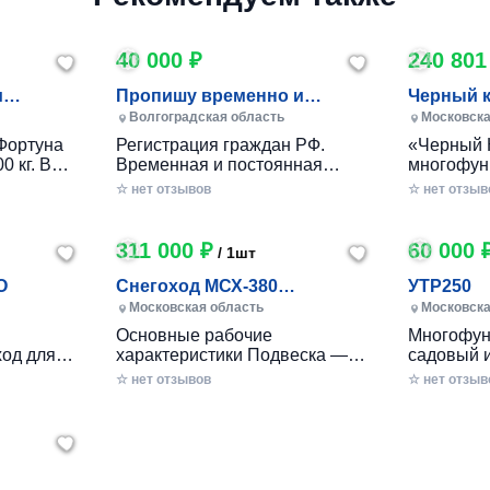
40 000 ₽
240 801
и
Пропишу временно и
Черный 
постоянно в Волжском
Волгоградская область
Московска
Фортуна
Регистрация граждан РФ.
«Черный 
0 кг. В
Временная и постоянная
многофун
10 кг.
официально через мфц.
колесный
☆ нет отзывов
☆ нет отзыв
российско
разработ
круглогод
311 000 ₽
60 000 
/ 1шт
приусаде
садами и
O
Снегоход МСХ-380
УТР250
хозяйства
(20л.с.-11А-РС, Вариатор,
Московская область
Московска
в себе ув
Long (П
Основные рабочие
Многофун
расширен
од для
характеристики Подвеска —
садовый 
элемента
ечений!
Катковая Максимальная
DRAXTER 
☆ нет отзывов
стильный
☆ нет отзыв
– твой
скорость, км/ч — до 56 Реверс
в себе фу
— С реверсом Тип двигателя
травоизме
еходные
— Бензиновый Мощность — 20
веткоизме
имость, о
л.с. Расход топлива, л/час —
предназн
 мечтать!
2.5 - 3 Объем топливного бака,
перерабо