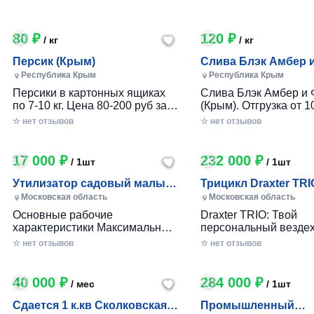
80 ₽
120 ₽
/ кг
/ кг
Персик (Крым)
Слива Блэк Амбер 
Фортуна (Крым)
Республика Крым
Республика Крым
Персики в картонных ящиках
Слива Блэк Амбер и 
по 7-10 кг. Цена 80-200 руб за 1
(Крым). Отгрузка от 10
кг в зависимости от размера и
картонном ящике по 7-
☆ нет отзывов
☆ нет отзывов
качества. Отгрузка от 100 кг.
17 000 ₽
232 000 ₽
/ 1шт
/ 1шт
Утилизатор садовый малый
Трицикл Draxter TRI
(УСМ)
Московская область
Московская область
Основные рабочие
Draxter TRIO: Твой
характеристики Максимальный
персональный вездех
размер переработки
приключений и развл
☆ нет отзывов
☆ нет отзывов
древесины, мм — 30 Заточка
Почему Draxter TRIO 
ножей — Зубчатая Материал
лучший выбор для
ножей — Сталь 65Г Габариты
развлечений? • Везд
40 000 ₽
284 000 ₽
/ мес
/ 1шт
Вес станка, кг — до 25 Длина
возможности: Проход
ножа, мм — 80 Размеры (дл х
которой ты мог только
Сдается 1 к.кв Сколковская 1
Промышленный