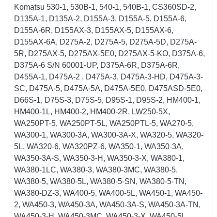
Komatsu 530-1, 530B-1, 540-1, 540B-1, CS360SD-2,
D135A-1, D135A-2, D155A-3, D155A-5, D155A-6,
D155A-6R, D155AX-3, D155AX-5, D155AX-6,
D155AX-6A, D275A-2, D275A-5, D275A-5D, D275A-
5R, D275AX-5, D275AX-5E0, D275AX-5-KO, D375A-6,
D375A-6 S/N 60001-UP, D375A-6R, D375A-6R,
D455A-1, D475A-2 , D475A-3, D475A-3-HD, D475A-3-
SC, D475A-5, D475A-5A, D475A-5E0, D475ASD-5E0,
D66S-1, D75S-3, D75S-5, D95S-1, D95S-2, HM400-1,
HM400-1L, HM400-2, HM400-2R, LW250-5X,
WA250PT-5, WA250PT-5L, WA250PTL-5, WA270-5,
WA300-1, WA300-3A, WA300-3A-X, WA320-5, WA320-
5L, WA320-6, WA320PZ-6, WA350-1, WA350-3A,
WA350-3A-S, WA350-3-H, WA350-3-X, WA380-1,
WA380-1LC, WA380-3, WA380-3MC, WA380-5,
WA380-5, WA380-5L, WA380-5-SN, WA380-5-TN,
WA380-DZ-3, WA400-5, WA400-5L, WA450-1, WA450-
2, WA450-3, WA450-3A, WA450-3A-S, WA450-3A-TN,
WA450-3-H, WA450-3MC, WA450-3-X, WA450-5L,