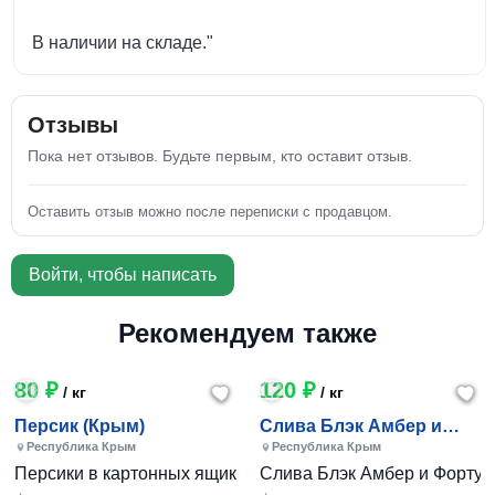
В наличии на складе."
Отзывы
Пока нет отзывов. Будьте первым, кто оставит отзыв.
Оставить отзыв можно после переписки с продавцом.
Войти, чтобы написать
Рекомендуем также
80 ₽
120 ₽
/ кг
/ кг
Персик (Крым)
Слива Блэк Амбер и
Фортуна (Крым)
Республика Крым
Республика Крым
Персики в картонных ящиках по 7-10 кг. Цена 80-200 руб за
Слива Блэк Амбер и Фортуна 