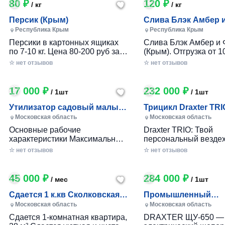
80 ₽
120 ₽
/ кг
/ кг
Персик (Крым)
Слива Блэк Амбер 
Фортуна (Крым)
Республика Крым
Республика Крым
Персики в картонных ящиках
Слива Блэк Амбер и 
по 7-10 кг. Цена 80-200 руб за 1
(Крым). Отгрузка от 10
кг в зависимости от размера и
картонном ящике по 7-
☆ нет отзывов
☆ нет отзывов
качества. Отгрузка от 100 кг.
17 000 ₽
232 000 ₽
/ 1шт
/ 1шт
Утилизатор садовый малый
Трицикл Draxter TRI
(УСМ)
Московская область
Московская область
Основные рабочие
Draxter TRIO: Твой
характеристики Максимальный
персональный вездех
размер переработки
приключений и развл
☆ нет отзывов
☆ нет отзывов
древесины, мм — 30 Заточка
Почему Draxter TRIO 
ножей — Зубчатая Материал
лучший выбор для
ножей — Сталь 65Г Габариты
развлечений? • Везд
45 000 ₽
284 000 ₽
/ мес
/ 1шт
Вес станка, кг — до 25 Длина
возможности: Проход
ножа, мм — 80 Размеры (дл х
которой ты мог только
Сдается 1 к.кв Сколковская 1
Промышленный
шир х выс), мм. — 360х360х680
Легко преодолевай п
Б, МО
измельчитель вето
Московская область
Московская область
Размер приемного окна, мм —
грязь, гравий и друг
DRAXTER УЩ-650, 2
Сдается 1-комнатная квартира,
DRAXTER ЩУ-650 —
100x50
поверхности. • Непо