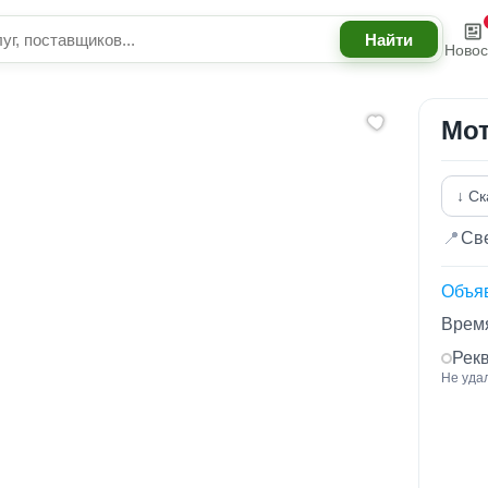
Новос
Мот
↓ Ск
📍
Све
Объя
Время
Рек
Не уда