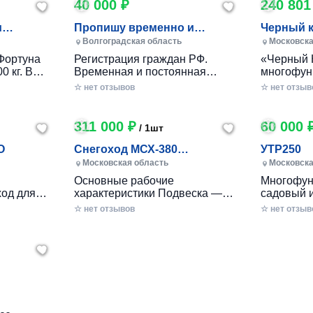
40 000 ₽
240 801
и
Пропишу временно и
Черный 
постоянно в Волжском
Волгоградская область
Московска
Фортуна
Регистрация граждан РФ.
«Черный 
0 кг. В
Временная и постоянная
многофун
10 кг.
официально через мфц.
колесный
☆ нет отзывов
☆ нет отзыв
российско
разработ
круглогод
311 000 ₽
60 000 
/ 1шт
приусаде
садами и
O
Снегоход МСХ-380
УТР250
хозяйства
(20л.с.-11А-РС, Вариатор,
Московская область
Московска
в себе ув
Long (П
Основные рабочие
Многофун
расширен
од для
характеристики Подвеска —
садовый 
элемента
ечений!
Катковая Максимальная
DRAXTER 
☆ нет отзывов
стильный
☆ нет отзыв
– твой
скорость, км/ч — до 56 Реверс
в себе фу
— С реверсом Тип двигателя
травоизме
еходные
— Бензиновый Мощность — 20
веткоизме
имость, о
л.с. Расход топлива, л/час —
предназн
 мечтать!
2.5 - 3 Объем топливного бака,
перерабо
есок,
л — 6.5 Трансмиссия —
отходов н
к
ие сложные
Вариатор «САФАРИ»
садах и о
2
вторимый
Габариты Длина базы, мм —
легко спр