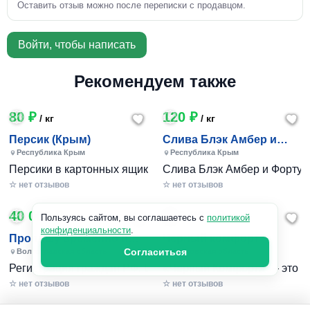
Оставить отзыв можно после переписки с продавцом.
Войти, чтобы написать
Рекомендуем также
80 ₽
120 ₽
/ кг
/ кг
Персик (Крым)
Слива Блэк Амбер и
Фортуна (Крым)
Республика Крым
Республика Крым
Персики в картонных ящиках по 7-10 кг. Цена 80-200 руб за
Слива Блэк Амбер и Фортуна 
☆ нет отзывов
☆ нет отзывов
40 000 ₽
240 801 ₽
/ 1шт
Пользуясь сайтом, вы соглашаетесь с
политикой
конфиденциальности
.
Пропишу временно и
Черный комфорт
постоянно в Волжском
Согласиться
Волгоградская область
Московская область
Регистрация граждан РФ. Временная и постоянная офици
«Черный Комфорт» — это мн
☆ нет отзывов
☆ нет отзывов