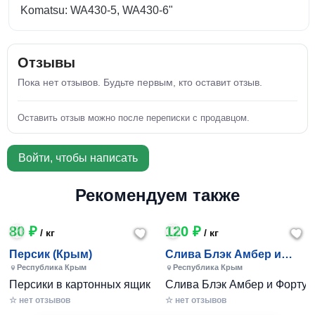
Komatsu: WA430-5, WA430-6"
Отзывы
Пока нет отзывов. Будьте первым, кто оставит отзыв.
Оставить отзыв можно после переписки с продавцом.
Войти, чтобы написать
Рекомендуем также
80 ₽
120 ₽
/ кг
/ кг
Персик (Крым)
Слива Блэк Амбер и
Фортуна (Крым)
Республика Крым
Республика Крым
Персики в картонных ящиках по 7-10 кг. Цена 80-200 руб за
Слива Блэк Амбер и Фортуна 
☆ нет отзывов
☆ нет отзывов