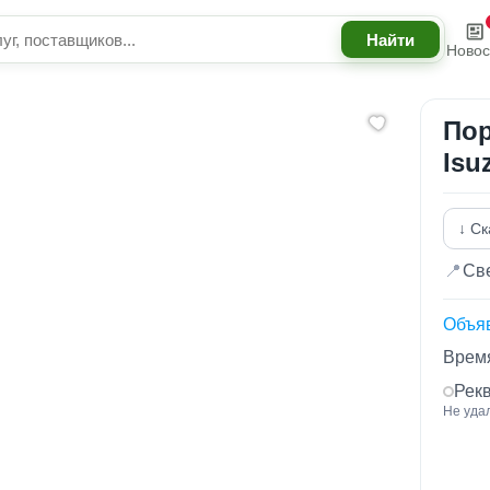
Новос
Пор
Isu
↓ Ск
📍
Све
Объя
Время
Рек
Не уда