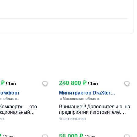
 ₽
240 800 ₽
/ 1шт
/ 1шт
комфорт
Минитрактор DraXter
СМГ-101 комфорт
я область
Московская область
Комфорт» — это
Внимание!!! Дополнительно, на
кциональный
предприятии изготовителе,
 минитрактор
указанные комплектации могут
ов
☆ нет отзывов
го производства,
оборудоваться гидроприводом:
анный для
Тип гидропривода
ичного ухода за
Комплектация Стоимость
₽
58 000 ₽
/ 1шт
/ 1шт