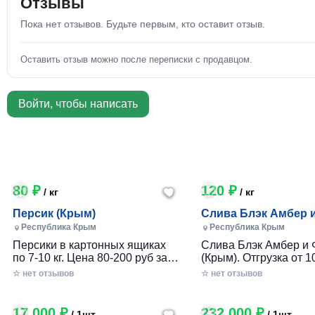
Отзывы
Пока нет отзывов. Будьте первым, кто оставит отзыв.
Оставить отзыв можно после переписки с продавцом.
Войти, чтобы написать
80 ₽
120 ₽
/ кг
/ кг
Персик (Крым)
Слива Блэк Амбер 
Фортуна (Крым)
Республика Крым
Республика Крым
Персики в картонных ящиках
Слива Блэк Амбер и 
по 7-10 кг. Цена 80-200 руб за 1
(Крым). Отгрузка от 10
кг в зависимости от размера и
картонном ящике по 7-
☆ нет отзывов
☆ нет отзывов
качества. Отгрузка от 100 кг.
17 000 ₽
232 000 ₽
/ 1шт
/ 1шт