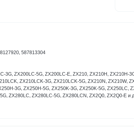
78127920, 587813304
0LC-3G, ZX200LC-5G, ZX200LC-E, ZX210, ZX210H, ZX210H-3
10LCK, ZX210LCK-3G, ZX210LCK-5G, ZX210N, ZX210W, ZX2
X250H-3G, ZX250H-5G, ZX250K-3G, ZX250K-5G, ZX250LC, 
5G, ZX280LC, ZX280LC-5G, ZX280LCN, ZX2Q0, ZX2Q0-E и д