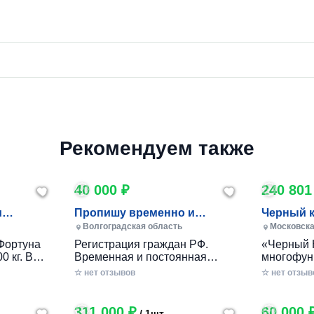
Рекомендуем также
40 000 ₽
240 801
и
Пропишу временно и
Черный 
постоянно в Волжском
Волгоградская область
Московска
Фортуна
Регистрация граждан РФ.
«Черный 
0 кг. В
Временная и постоянная
многофун
10 кг.
официально через мфц.
колесный
☆ нет отзывов
☆ нет отзыв
российско
разработ
круглогод
311 000 ₽
60 000 
/ 1шт