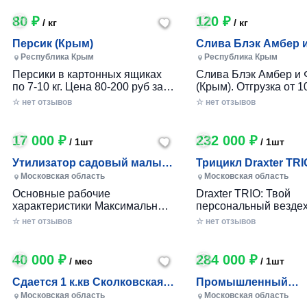
80 ₽
120 ₽
/ кг
/ кг
Персик (Крым)
Слива Блэк Амбер 
Фортуна (Крым)
Республика Крым
Республика Крым
Персики в картонных ящиках
Слива Блэк Амбер и 
по 7-10 кг. Цена 80-200 руб за 1
(Крым). Отгрузка от 10
кг в зависимости от размера и
картонном ящике по 7-
☆ нет отзывов
☆ нет отзывов
качества. Отгрузка от 100 кг.
17 000 ₽
232 000 ₽
/ 1шт
/ 1шт
Утилизатор садовый малый
Трицикл Draxter TRI
(УСМ)
Московская область
Московская область
Основные рабочие
Draxter TRIO: Твой
характеристики Максимальный
персональный вездех
размер переработки
приключений и развл
☆ нет отзывов
☆ нет отзывов
древесины, мм — 30 Заточка
Почему Draxter TRIO 
ножей — Зубчатая Материал
лучший выбор для
ножей — Сталь 65Г Габариты
развлечений? • Везд
40 000 ₽
284 000 ₽
/ мес
/ 1шт
Вес станка, кг — до 25 Длина
возможности: Проход
ножа, мм — 80 Размеры (дл х
которой ты мог только
Сдается 1 к.кв Сколковская 1
Промышленный
шир х выс), мм. — 360х360х680
Легко преодолевай п
Б, МО
измельчитель вето
Московская область
Московская область
Размер приемного окна, мм —
грязь, гравий и друг