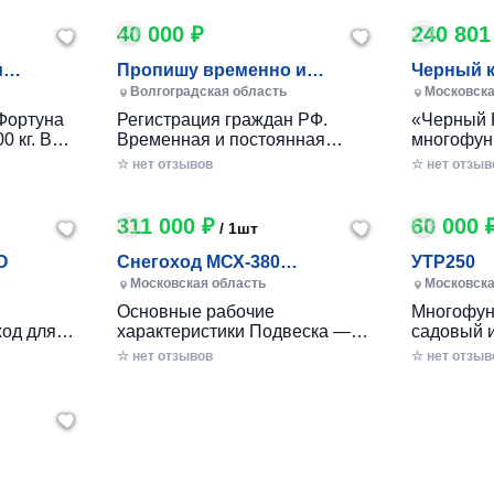
40 000 ₽
240 801
и
Пропишу временно и
Черный 
постоянно в Волжском
Волгоградская область
Московска
Фортуна
Регистрация граждан РФ.
«Черный 
0 кг. В
Временная и постоянная
многофун
10 кг.
официально через мфц.
колесный
☆ нет отзывов
☆ нет отзыв
российско
разработ
круглогод
311 000 ₽
60 000 
/ 1шт
приусаде
садами и
O
Снегоход МСХ-380
УТР250
хозяйства
(20л.с.-11А-РС, Вариатор,
Московская область
Московска
в себе ув
Long (П
Основные рабочие
Многофун
расширен
од для
характеристики Подвеска —
садовый 
элемента
ечений!
Катковая Максимальная
DRAXTER 
☆ нет отзывов
стильный
☆ нет отзыв
– твой
скорость, км/ч — до 56 Реверс
в себе фу
— С реверсом Тип двигателя
травоизме
еходные
— Бензиновый Мощность — 20
веткоизме
имость, о
л.с. Расход топлива, л/час —
предназн
 мечтать!
2.5 - 3 Объем топливного бака,
перерабо
есок,
л — 6.5 Трансмиссия —
отходов н
к
ие сложные
Вариатор «САФАРИ»
садах и о