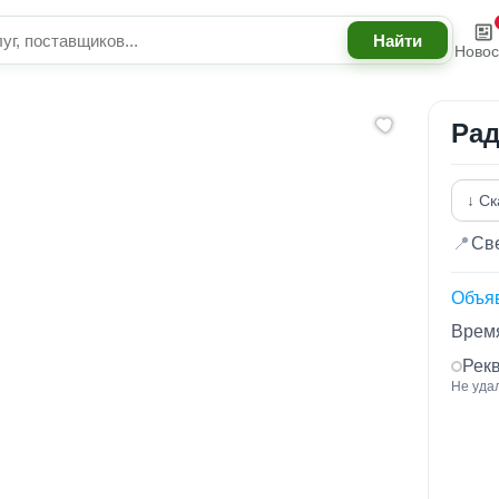
Новос
Рад
↓ Ск
📍
Све
Объя
Время
Рек
Не уда